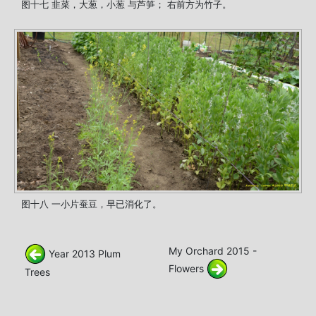
图十七 韭菜，大葱，小葱 与芦笋； 右前方为竹子。
图十八 一小片蚕豆，早已消化了。
My Orchard 2015 -
Year 2013 Plum
Flowers
Trees