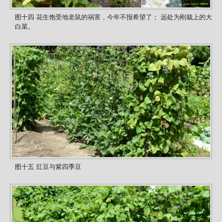
图十四 花生饱受地老鼠的祸害，今年不报希望了； 远处为刚栽上的大
白菜。
图十五 豇豆与紫四季豆