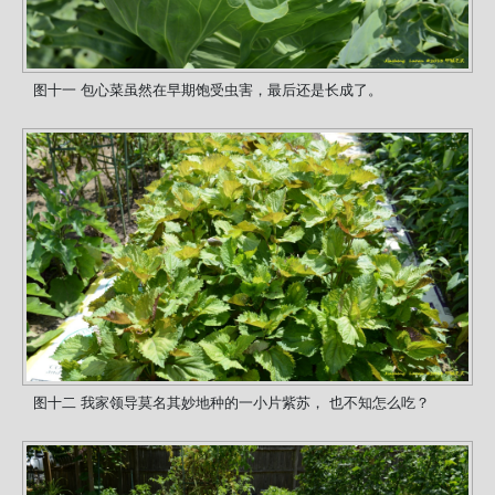
图十一 包心菜虽然在早期饱受虫害，最后还是长成了。
图十二 我家领导莫名其妙地种的一小片紫苏， 也不知怎么吃？