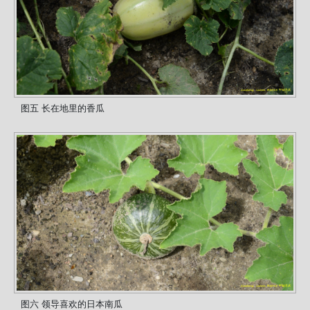
图五 长在地里的香瓜
图六 领导喜欢的日本南瓜