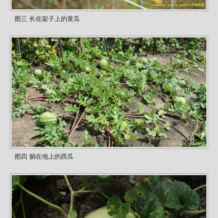
图三 长在架子上的黄瓜
图四 躺在地上的西瓜