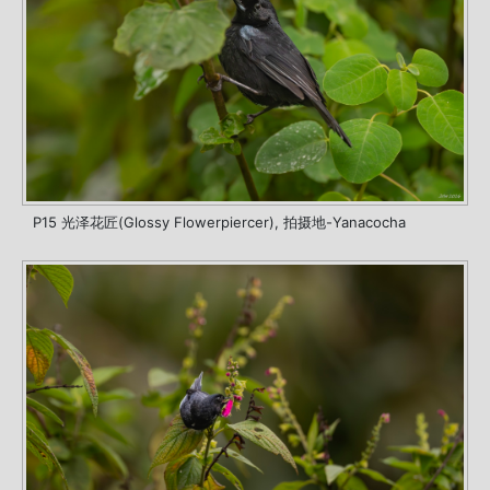
P15 光泽花匠(Glossy Flowerpiercer), 拍摄地-Yanacocha