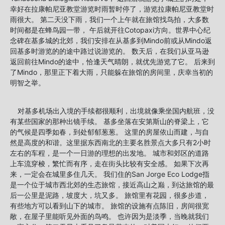
幸好在拉康帕尼亚教堂游览时雨暂时停了，游览拉康帕尼亚教堂时
雨很大。 第二天没下雨，我们一个上午就在旅馆找鸟拍，大多数
时间都是在蜂鸟园一带， 午后就开往Cotopaxi方向。世界中心纪
念碑在基多城的北郊，我们安排在从基多到Mindo前或从Mindo返
回基多时游览的的途中路过说游览的。 数天后，在我们从亚马逊
返回前往Mindo的途中，恰逢天气晴朗，就优先游览了它。 后来到
了Mindo，那里正下着大雨，只能躲在旅馆的房间里，庆幸当初的
明智之举。
对基多机场出入境的手续都很顺利，出境就像乘坐国内航班，没
有某些国家的那种出镜手续。 基多坐落在安第斯山的脊梁上，它
的气候是四季如春，到处郁郁葱葱。 这里的房屋依山而建，与自
然是高度的和谐。这里据东西南北的主要名胜景点大多只有2小时
左右的车程，是一个一日游的理想的出发地。 城市和郊区的道路
上车流穿梭，繁忙而有序，走在街头比较有安全感。 如果下次再
来，一定会在城里多住几天。 我们住的San Jorge Eco Lodge指
是一个位于城市西北郊的生态旅馆，接近高山之巅，到达旅馆的最
后一公里是泥路，坡度大，坑又多。 旅馆里有花园，很多步道，
有些地方可以看到山下的城市。 旅馆的设施有点陈旧，房间很宽
敞，在屋子里能听见外面的鸟鸣。 也许因为是淡季，当晚就我们