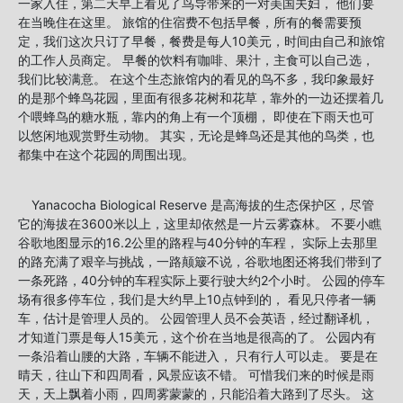
一家入住，第二天早上看见了鸟导带来的一对美国夫妇， 他们要
在当晚住在这里。 旅馆的住宿费不包括早餐，所有的餐需要预
定，我们这次只订了早餐，餐费是每人10美元，时间由自己和旅馆
的工作人员商定。 早餐的饮料有咖啡、果汁，主食可以自己选，
我们比较满意。 在这个生态旅馆内的看见的鸟不多，我印象最好
的是那个蜂鸟花园，里面有很多花树和花草，靠外的一边还摆着几
个喂蜂鸟的糖水瓶，靠内的角上有一个顶棚， 即使在下雨天也可
以悠闲地观赏野生动物。 其实，无论是蜂鸟还是其他的鸟类，也
都集中在这个花园的周围出现。
Yanacocha Biological Reserve 是高海拔的生态保护区，尽管
它的海拔在3600米以上，这里却依然是一片云雾森林。 不要小瞧
谷歌地图显示的16.2公里的路程与40分钟的车程， 实际上去那里
的路充满了艰辛与挑战，一路颠簸不说，谷歌地图还将我们带到了
一条死路，40分钟的车程实际上要行驶大约2个小时。 公园的停车
场有很多停车位，我们是大约早上10点钟到的， 看见只停者一辆
车，估计是管理人员的。 公园管理人员不会英语，经过翻译机，
才知道门票是每人15美元，这个价在当地是很高的了。 公园内有
一条沿着山腰的大路，车辆不能进入， 只有行人可以走。 要是在
晴天，往山下和四周看，风景应该不错。 可惜我们来的时候是雨
天，天上飘着小雨，四周雾蒙蒙的，只能沿着大路到了尽头。 这