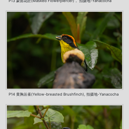
P13 蒙面花匠(Masked Flowerpiercer)， 拍摄地-Yanacocha
P14 黄胸丛雀(Yellow-breasted Brushfinch), 拍摄地-Yanacocha