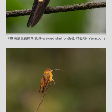
P19 黄翅星额蜂鸟(Buff-winged starfrontlet), 拍摄地- Yanacocha