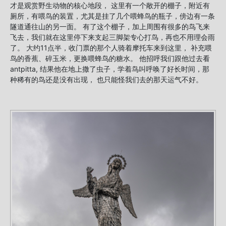
才是观赏野生动物的核心地段， 这里有一个敞开的棚子，附近有
厕所，有喂鸟的装置，尤其是挂了几个喂蜂鸟的瓶子，傍边有一条
隧道通往山的另一面。 有了这个棚子，加上周围有很多的鸟飞来
飞去，我们就在这里停下来支起三脚架专心打鸟，再也不用理会雨
了。 大约11点半，收门票的那个人骑着摩托车来到这里， 补充喂
鸟的香蕉、碎玉米，更换喂蜂鸟的糖水。 他招呼我们跟他过去看
antpitta, 结果他在地上撒了虫子，学着鸟叫呼唤了好长时间，那
种稀有的鸟还是没有出现， 也只能怪我们去的那天运气不好。