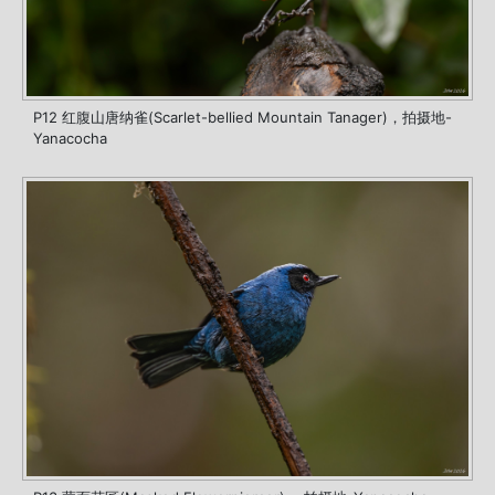
P12 红腹山唐纳雀(Scarlet-bellied Mountain Tanager)，拍摄地-
Yanacocha