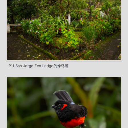
P11 San Jorge Eco Lodge的蜂鸟园