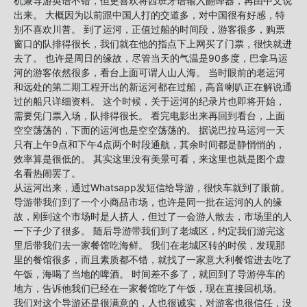
机兼导游英语不错，但更喜欢将西班牙语输入翻译器，再由中文说
出来。 大概因为以前跟中国人打的交道多，对中国很有好感，特
别不喜欢川普。 到了运河，正值过船的时间段，游客很多，购票
窗口的队排得很长，我们就在他的指点下上网买了门票，很快就进
去了。 也许是周日的缘故，尽管当天的气温是90多度，巴拿马运
河的游客依然很多，看台上面可谓人山人海。 当时眼前的老运河
和远处的第二期工程开出的新运河都在过船，高音喇叭正在解说通
过的船只详细资料。 这个时候，关于运河的纪录片也即将开始，
需要凭门票入场，队排得很长。 看完电影出来再回到看台，上面
空空荡荡的，下面的运河也是空空荡荡的。 据说巴拉马运河一天
只有上午9点和下午4点两个时段通航，其余时间都是静悄悄的，
效率算是很低的。 其实这里没有美景可看，来这里也就是图个虚
名看热闹罢了。
从运河出来，通过Whatsapp发短信给导游，很快车就到了眼前。
导游带我们到了一个小商品市场，也许是同一批在运河的人的缘
故，刚到这个市场时是人挤人，但过了一会游人散去，市场里的人
一下子少了很多。 随后导游带我们到了老城区，约定我们游完这
里后带我们去一家餐馆吃海鲜。 我们在老城区转的时侯，发现那
里的餐馆很多，而且素质都不错，就找了一家意大利餐馆进去吃了
午饭，海喝了当地的啤酒。 时间差不多了，就回到了导游停车的
地方，告诉他我们已经在一家餐馆吃了午饭，现在直接回机场。
我们对这个导游还是很满意的，人也很诚实，对游客也很信任，没