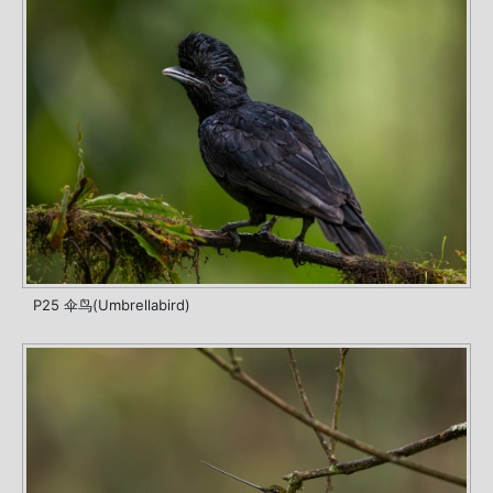
P25 伞鸟(Umbrellabird)