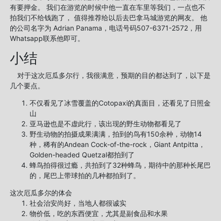
有要押金。 我们在游览的时候中他一直在车里等我们，一点也不
拍我们不给钱跑了， 值得推荐给以后去巴拿马城游览的网友。 他
的公司名字为 Adrian Panama，电话号码507-6371-2572，用
Whatsapp联系他即可。
小结
对于这次厄瓜多尔行，我很满意，预期的目的都达到了，以下是
几个要点。
不仅看见了冰雪覆盖的Cotopaxi的真面目，还看见了日照金
山
亚马逊也是不虚此行，该出现的野生动物都看见了
野生动物的拍摄成果满满，拍到的鸟有150余种，动物14
种，稀有的Andean Cock-of-the-rock，Giant Antpitta，
Golden-headed Quetzal都拍到了
蜂鸟拍得很过瘾，共拍到了32种蜂鸟，期待中的那种长尾巴
的，尾巴上带球拍的几种都拍到了。
这次厄瓜多尔的体会
社会治安尚好，当地人都很诚实
物价低，吃的东西便宜，尤其是副食品和水果