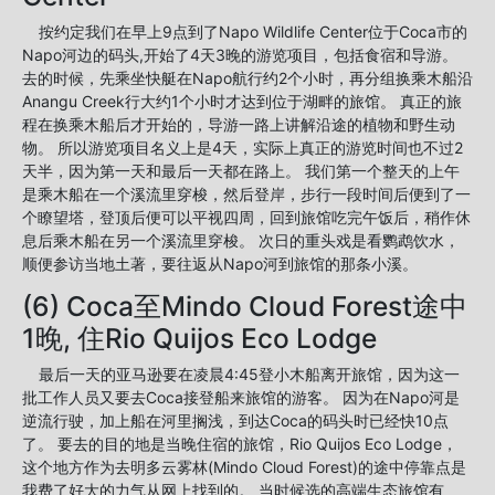
按约定我们在早上9点到了Napo Wildlife Center位于Coca市的
Napo河边的码头,开始了4天3晚的游览项目，包括食宿和导游。
去的时候，先乘坐快艇在Napo航行约2个小时，再分组换乘木船沿
Anangu Creek行大约1个小时才达到位于湖畔的旅馆。 真正的旅
程在换乘木船后才开始的，导游一路上讲解沿途的植物和野生动
物。 所以游览项目名义上是4天，实际上真正的游览时间也不过2
天半，因为第一天和最后一天都在路上。 我们第一个整天的上午
是乘木船在一个溪流里穿梭，然后登岸，步行一段时间后便到了一
个瞭望塔，登顶后便可以平视四周，回到旅馆吃完午饭后，稍作休
息后乘木船在另一个溪流里穿梭。 次日的重头戏是看鹦鹉饮水，
顺便参访当地土著，要往返从Napo河到旅馆的那条小溪。
(6) Coca至Mindo Cloud Forest途中
1晚, 住Rio Quijos Eco Lodge
最后一天的亚马逊要在凌晨4:45登小木船离开旅馆，因为这一
批工作人员又要去Coca接登船来旅馆的游客。 因为在Napo河是
逆流行驶，加上船在河里搁浅，到达Coca的码头时已经快10点
了。 要去的目的地是当晚住宿的旅馆，Rio Quijos Eco Lodge，
这个地方作为去明多云雾林(Mindo Cloud Forest)的途中停靠点是
我费了好大的力气从网上找到的。 当时候选的高端生态旅馆有