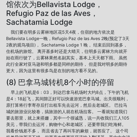
馆依次为Bellavista Lodge，
Refugio Paz de las Aves，
Sachatamia Lodge
我们要在明多云雾林地区花5天4夜，住宿的地方依次是
Bellavista Lodge一晚，Refugio Paz de las Aves 2晚(预定了3天
2夜的观鸟项目)， Sachatamia Lodge 1 晚， 结束后回到基多，
住机场的旅馆。 离开基多时还是大晴天，往明多云雾林方向就开
始在雨行驶了，云雾林果然名副其实，基本上天天都下雨。 虽然
此行全家对亚马逊和明多都是同样的期待， 但是我对明多的期待
更大，因为这里有很多鸟是在别的地方看不见的。
(8) 巴拿马城转机8个小时的停留
早上的飞机是6：03，到达巴拿马机场时大约8点，下午的飞机
是4：18起飞，其间隙正好可以快速游览巴拿马城。出关很顺利，
原打算将行李寄存后打出租车先去运河，然后去老城区。 巴拉马
城的旅游业比较卷，搞旅游的人就在机场拉客。 一看就知道我们
要去那里，就上来搭姗，其中一个很诚恳，说一共收我们三人105
美元，带我们去运河，购物中心和老城区，还要带我们吃海鲜。
我看价钱差不多， 而且省去了再叫车的麻烦，就答应了。 这个司