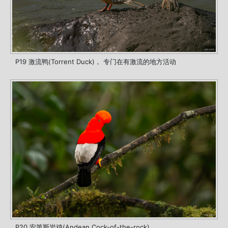
P19 激流鸭(Torrent Duck)， 专门在有激流的地方活动
P20 安第斯岩鸡(Andean Cock-of-the-rock)