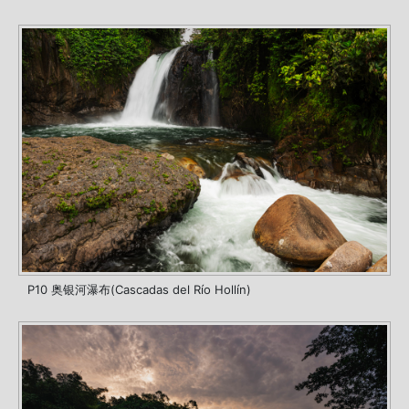
P10 奥银河瀑布(Cascadas del Río Hollín)