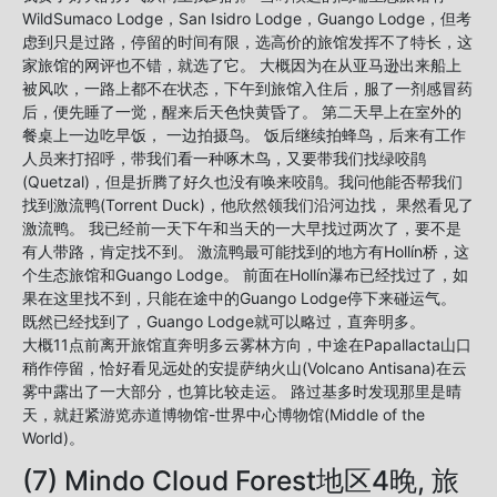
WildSumaco Lodge，San Isidro Lodge，Guango Lodge，但考
虑到只是过路，停留的时间有限，选高价的旅馆发挥不了特长，这
家旅馆的网评也不错，就选了它。 大概因为在从亚马逊出来船上
被风吹，一路上都不在状态，下午到旅馆入住后，服了一剂感冒药
后，便先睡了一觉，醒来后天色快黄昏了。 第二天早上在室外的
餐桌上一边吃早饭， 一边拍摄鸟。 饭后继续拍蜂鸟，后来有工作
人员来打招呼，带我们看一种啄木鸟，又要带我们找绿咬鹃
(Quetzal)，但是折腾了好久也没有唤来咬鹃。我问他能否帮我们
找到激流鸭(Torrent Duck)，他欣然领我们沿河边找， 果然看见了
激流鸭。 我已经前一天下午和当天的一大早找过两次了，要不是
有人带路，肯定找不到。 激流鸭最可能找到的地方有Hollín桥，这
个生态旅馆和Guango Lodge。 前面在Hollín瀑布已经找过了，如
果在这里找不到，只能在途中的Guango Lodge停下来碰运气。
既然已经找到了，Guango Lodge就可以略过，直奔明多。
大概11点前离开旅馆直奔明多云雾林方向，中途在Papallacta山口
稍作停留，恰好看见远处的安提萨纳火山(Volcano Antisana)在云
雾中露出了一大部分，也算比较走运。 路过基多时发现那里是晴
天，就赶紧游览赤道博物馆-世界中心博物馆(Middle of the
World)。
(7) Mindo Cloud Forest地区4晚, 旅