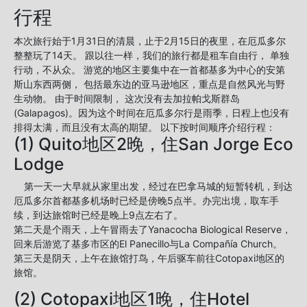
行程
本次旅行始于1月31日的清晨，止于2月15日的夜里，在厄瓜多尔
整整玩了14天。 跟以往一样，我们的旅行都是租车自由行， 单独
行动，不从众。 游览的地区主要集中在一首都基多为中心的安第
斯山东西两侧， 包括最东边的亚马逊地区，重点是自然风光与野
生动物。 由于时间限制， 这次没有去加拉帕戈斯群岛
(Galapagos)。因为这个时间在厄瓜多尔行是雨季，日程上也没有
排得太满，而且没有太高的期望。 以下按时间顺序介绍行程：
(1) Quito地区2晚，住San Jorge Eco
Lodge
第一天一大早就从家里出发，经过在巴拿马城的短暂转机，到达
厄瓜多尔首都基多机场时已经是傍晚5点半。办完出境，取车手
续，到达旅馆时已经是晚上9点左右了。
第二天是个雨天，上午冒雨去了Yanacocha Biological Reserve，
回来后游览了基多市区的El Panecillo与La Compañía Church。
第三天是阴天，上午在旅馆打鸟，午后驱车前往Cotopaxi地区的
旅馆。
(2) Cotopaxi地区1晚，住Hotel