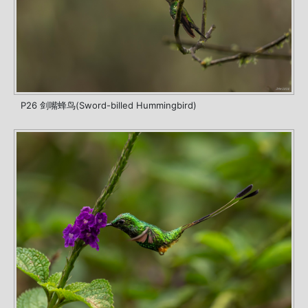
P26 剑嘴蜂鸟(Sword-billed Hummingbird)