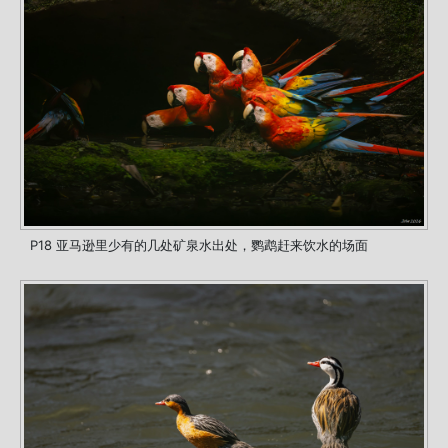
P18 亚马逊里少有的几处矿泉水出处，鹦鹉赶来饮水的场面