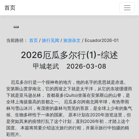
首页
Toggle cookie consent banner
当前路径：
首页
/
旅行见闻
/
旅游杂文
/ Ecuador2026-01
2026厄瓜多尔行(1)-综述
甲城老武 2026-03-08
厄瓜多尔行是一个很神奇的地方，他的名字的意思就是赤道。
安第斯山贯穿南北，它的西坡之下就是太平洋，从它的东坡缓缓而
下就是亚马逊丛林， 首都基多(Quito)坐落在安第斯山的山脊，是
全球上海拔最高的首都之一。 厄瓜多尔跨南北两半球，有热带雨
林与雪山冰川，有茂密的森林与荒芜的苔原，是全球上少有的集气
候、生物多样性于一体的国家。 原本计划在2020年游览这里，但
是突如其来的疫情打乱了这个计划，直到2026年初，才踏上这个
国度。 本篇将简要介绍这次旅行的行程，并展示旅行中拍摄的精
彩照片。