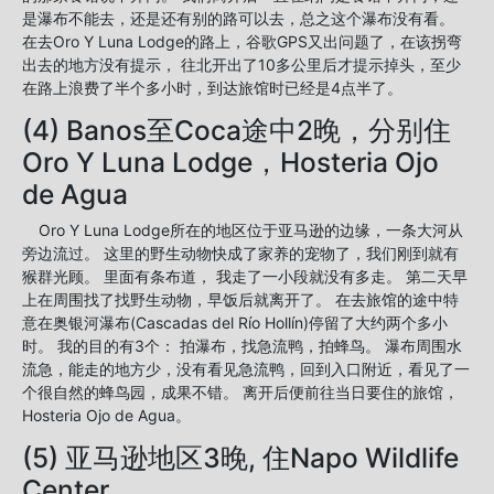
是瀑布不能去，还是还有别的路可以去，总之这个瀑布没有看。
在去Oro Y Luna Lodge的路上，谷歌GPS又出问题了，在该拐弯
出去的地方没有提示， 往北开出了10多公里后才提示掉头，至少
在路上浪费了半个多小时，到达旅馆时已经是4点半了。
(4) Banos至Coca途中2晚，分别住
Oro Y Luna Lodge，Hosteria Ojo
de Agua
Oro Y Luna Lodge所在的地区位于亚马逊的边缘，一条大河从
旁边流过。 这里的野生动物快成了家养的宠物了，我们刚到就有
猴群光顾。 里面有条布道， 我走了一小段就没有多走。 第二天早
上在周围找了找野生动物，早饭后就离开了。 在去旅馆的途中特
意在奥银河瀑布(Cascadas del Río Hollín)停留了大约两个多小
时。 我的目的有3个： 拍瀑布，找急流鸭，拍蜂鸟。 瀑布周围水
流急，能走的地方少，没有看见急流鸭，回到入口附近，看见了一
个很自然的蜂鸟园，成果不错。 离开后便前往当日要住的旅馆，
Hosteria Ojo de Agua。
(5) 亚马逊地区3晚, 住Napo Wildlife
Center