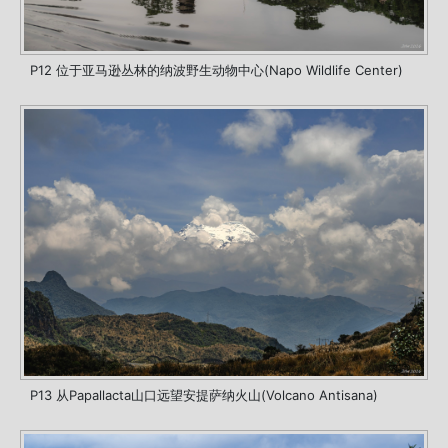
P12 位于亚马逊丛林的纳波野生动物中心(Napo Wildlife Center)
P13 从Papallacta山口远望安提萨纳火山(Volcano Antisana)