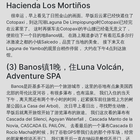
Hacienda Los Mortiños
很幸运，早上看见了日照金山的画面。早饭后云雾已经快遮住了
Cotopaxi，到达泻湖Laguna De Limpiopungo时Cotopaxi已经完
在云雾里了。 这时再驱车去Cotopaxi的半山腰已经毫无意义了，
便前往下一个目的地Banos镇。 在路上顺道参访了有着厄瓜多尔行
冰激凌之都的小镇Salcedo，品赏了当地的美食。 接下来又在
Laguna de Yambo的观景台稍作停留， 大约在下午4点到达旅
馆。
(3) Banos镇1晚，住Luna Volcán,
Adventure SPA
Banos是距基多不远的一个旅游城市，这里的谷地有点象美国西
北部的哥伦比亚河谷，有很多瀑布，也有温泉。 我们入住的当天
下午，离天黑还有两个半小时的时间，赶紧驱车前往旅馆上方的树
屋公园(La Casa del Arbol)。 次日早上看日出，寻找野生动物，
早饭后就离开旅馆开始了游览瀑布的旅途。 我们这次看的瀑布有
Cascada del Silenci, Agoyan Waterfall， Cascada Manto de la
Novia, CASCADA EL PAILÓN。 去看最后的一个瀑布Cascada El
Rocío Macha的时候，到了谷歌GPS带我们去的那个停车场，经营
的那家餐馆说不开门。 我们离开后一直在纳闷是餐馆不开门，还