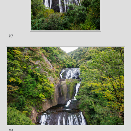
P7
P8