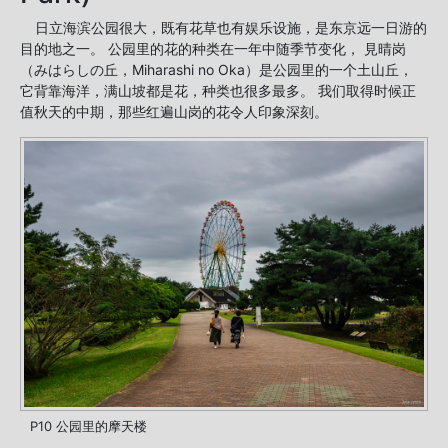
日立海滨公园很大，既有花草也有娱乐设施，是东京远一日游的
目的地之一。 公园里的花的种类在一年中随季节变化， 見晴岗
（みはらしの丘，Miharashi no Oka）是公园里的一个土山丘，
它背靠海洋，满山坡都是花，种类也很多最多。 我们取得时候正
值秋天的中期，那些红遍山岗的花令人印象深刻。
P10 公园里的摩天楼