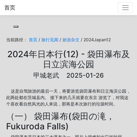
首页
Toggle cookie consent banner
当前路径：
首页
/
旅行见闻
/
旅游杂文
/ 2024Japan12
2024年日本行(12) - 袋田瀑布及
日立滨海公园
甲城老武 2025-01-26
这是自驾旅游的最后一天，将要游览袋田瀑布和日立海滨公园，
此两处都在茨城县内。 接下来的几天就要在东京 游览了，对我这
个喜欢看自然风光的人来说，那将是本次旅行的垃圾时间。
（一） 袋田瀑布(袋田の滝，
Fukuroda Falls)
袋田瀑布是日本的三大瀑布之一，照片上很难拍出它的壮丽，