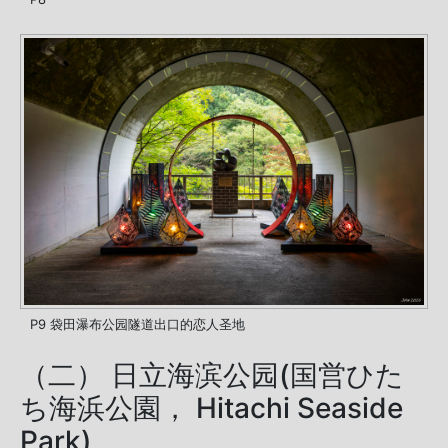
P9 袋田瀑布公园隧道出口的恋人圣地
（二） 日立海滨公园(国営ひた
ち海浜公園， Hitachi Seaside
Park)