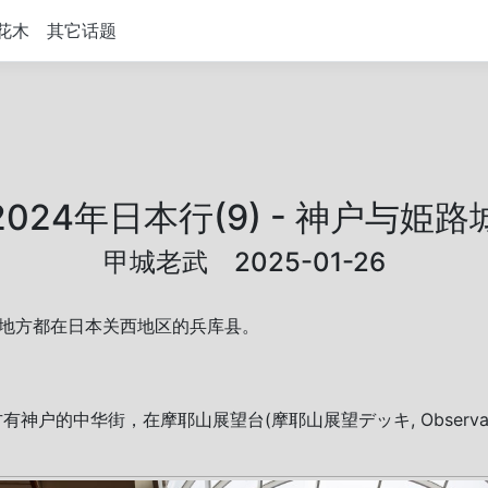
花木
其它话题
2024年日本行(9) - 神户与姫路
甲城老武 2025-01-26
 这两个地方都在日本关西地区的兵库县。
的中华街，在摩耶山展望台(摩耶山展望デッキ, Observati