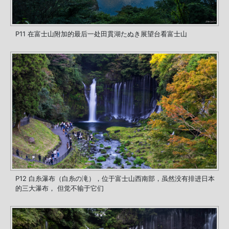
P11 在富士山附加的最后一处田貫湖たぬき展望台看富士山
P12 白糸瀑布（白糸の滝），位于富士山西南部，虽然没有排进日本
的三大瀑布， 但觉不输于它们