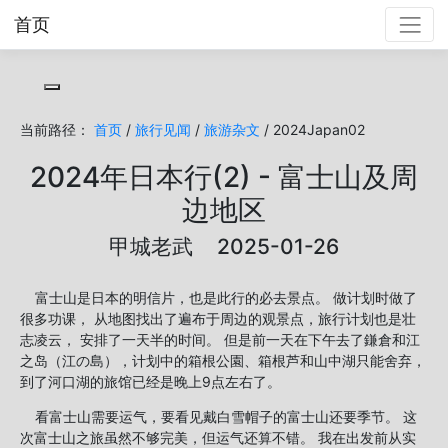
首页
Toggle cookie consent banner
当前路径：
首页
/
旅行见闻
/
旅游杂文
/ 2024Japan02
2024年日本行(2) - 富士山及周
边地区
甲城老武 2025-01-26
富士山是日本的明信片，也是此行的必去景点。 做计划时做了
很多功课， 从地图找出了遍布于周边的观景点，旅行计划也是壮
志凌云， 安排了一天半的时间。 但是前一天在下午去了鎌倉和江
之岛（江の島），计划中的箱根公園、箱根芦和山中湖只能舍弃，
到了河口湖的旅馆已经是晚上9点左右了。
看富士山需要运气，要看见戴白雪帽子的富士山还要季节。 这
次富士山之旅虽然不够完美，但运气还算不错。 我在出发前从实