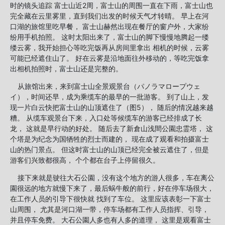
时的镜头追踪 富士山近2周，富士山的周围一直在下雨，富士山也
完全藏在云里雾里，直到我们出发的时候天气才转晴。 早上在河
口湖的旅馆里吃早餐， 富士山赫然出现在餐厅的窗户外，大家纷
纷用手机拍照。 这时太阳出来了，富士山的脚下慢慢地腾起一缕
缕云雾，我开始担心等吃完饭再从房间里拿出 相机的时候，云雾
可能已经遮住山了。 好在云雾是沿地面往外移动的，等吃完饭拿
出相机拍照时，富士山还是完整的。
从旅馆出来，来到富士山全景观景台（パノラマロープウェ
イ），时间还早，成为乘缆车的最早的一批游客。 到了山上，发
现一片白云快把富士山的山顶遮住了（图5）， 随后的情况越来越
糟。 从缆车观景台下来，入口处等候缆车的游客已经排成了长
龙， 这就是早行动的好处。 随后去了新倉山浅間公園忠霊塔， 这
个塔是为纪念为国牺牲的烈士而建的， 现在成了观看和拍摄富士
山的热门景点。 但这时富士山的山顶已经完全被云遮住了，但是
游客们兴致都很高， 个个都在台子上停留很久。
接下来就是驶往大石公園，没有这个地方的游人很多，车在离公
園很远的地方就慢下来了，最后蜗牛般的前行，好在停车场很大，
在工作人员的引导下很快就 找到了车位。 这里应该表彰一下富士
山周围， 尤其是河口湖一带，停车场都有工作人员指挥、引导，
并且停车免费。 大石公園人多也有人多的道理， 这里是观看富士