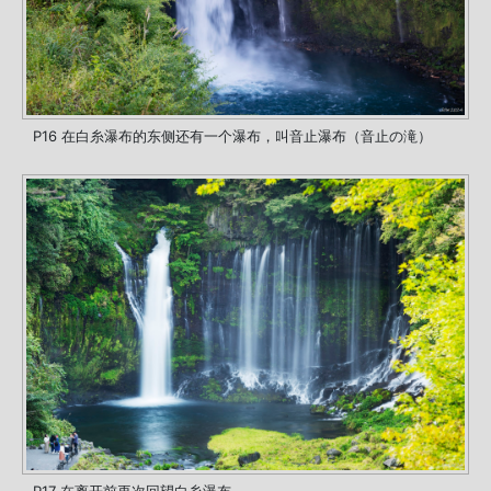
P16 在白糸瀑布的东侧还有一个瀑布，叫音止瀑布（音止の滝）