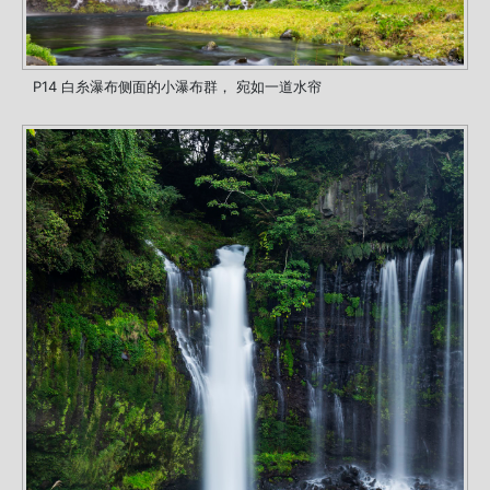
P14 白糸瀑布侧面的小瀑布群， 宛如一道水帘