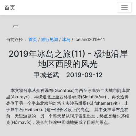
首页
Toggle cookie consent banner
当前路径：
首页
/
旅行见闻
/
冰岛
/ Iceland2019-11
2019年冰岛之旅(11) - 极地沿岸
地区西段的风光
甲城老武 2019-09-12
本文将分享从众神瀑布(Goðafoss)向西至冰岛第二大城市阿库雷
里(Akureyri)，再绕道北上至西格鲁峡湾(Siglufjörður)， 再长途奔
袭位于另一个半岛北端的灯塔卡夫沙马维提(Kálfshamarsviti)，止
于犀牛石(Hvitserkur)这一很长区段上的亮点。 其中众神瀑布是在
前一天里游览的，另一个整天是从阿库雷里出发，终点是赫尔茅维
克(Hólmavík)，漫长的旅途中圆满地完成了目标的景点。