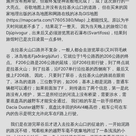
施并没有抱希望。但最终鬼使神差般地完成了，成了这次旅行的一
大亮点。 谷歌地图上并没有去拉基火山口的道路， 但在买来的国
家地理出版的冰岛地图和网路在线的冰岛GIS地图
(https://mapcarta.com/17605380/Map) 上都能找见。原以为半
天时间就差不多了， 结果花了一整天。 因为当天晚上的旅馆订在
Djúpivogur，出来后又必须游览黑岩石瀑布(Svartifoss)，结果到
旅馆时已是次日凌晨一点多钟。
去拉基火山口路并不复杂，一般人都会去游览翠谷(又叫羽毛峡
谷，冰岛地名Fjaðrárgljúfur)，它就位于1号公路西的206公路的终
点。 F206公路是206公路的延续，沿F206往前行驶，到了终点就
是拉基火山； 到了拉基，沿F207单行沿拉基的西侧南下， 最后又
接上F206路。 因此， 只要到了翠谷，去拉基火山的路就在眼前
了。冰岛的道路，三位数字的，如206，基本上都是泥路，普通车
辆都可以通行；如果前面加了F， 则传递出了两个信息，第一是此
路没有人维护， 第二是所经过的河流上没有桥梁，需要涉水，需
要底盘高的越野车才能安全通过。 我们租的车是一款手排档的
Dacia Duster越野车，底盘比丰田的RAV4略高些，租车公司在车
内的告示是明文允许此车在F路上行驶。
我们是在游完翠谷后才进入去拉基火山口的征途的，一开始泥路
的路况不错，驾着租来的越野车毫不犹豫地跨过了一条浅浅的小