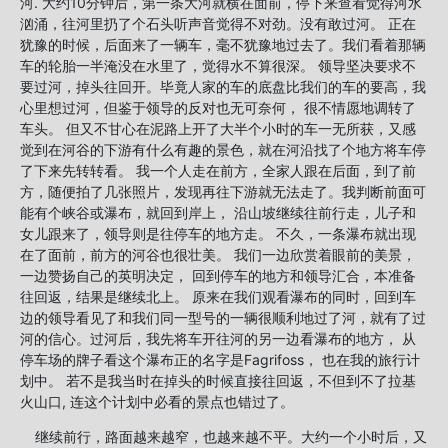
河. 大约10分钟后，第一条大河就横在面前，停下来查看觉得河水
汹涌，往河里扔了个石头听声音觉得不对劲。没有敢过河。 正在
犹豫的时候，后面来了一辆车，毫不犹豫地过去了。我们看着那辆
车的轮胎一半淹没在水里了，觉得水不算很深。 领导坚决要求不
要过河，掉头往回开。毕竟人家的车的底盘比我们的车的要高，我
心里想过河，但鉴于领导的反对也无可奈何， 很不情愿地调转了
车头。 但又不甘心在泥路上开了大半个小时的车一无所获，又感
觉到在河谷的下游有什么有趣的景色，就在河沿找了个地方将车停
了下来先转转看。 我一个人走在前方，全家人跟在后面，到了前
方，随便拍了几张照片，发现再往下游就无法走了。我判断前面可
能有个峡谷或瀑布，就回到岸上， 沿山坡继续往前行走，儿子和
女儿跟来了，领导则是往停车的地方走。 不久，一条瀑布就出现
在了面前，前方的河谷也很壮美。 我们一边欣赏着眼前的美景，
一边赞扬自己的英明决定， 回到停车的地方和领导汇合，本准备
往回返，结果是继续北上。 原来在我们观看瀑布的同时，回到车
边的领导看见了和我们同一型号的一辆很顺利地过了河，就有了过
河的信心。过河后，我先将车开往河的另一边看瀑布的地方， 从
停车场的牌子看这个瀑布正的名字是Fagrifoss， 也在我的旅行计
划中。 若不是我当时在掉头的时候直接往回返，不但到不了拉基
火山口, 连这个计划中必看的景点也错过了。
继续前行，路面越来越窄，也越来越不平。大约一个小时后，又