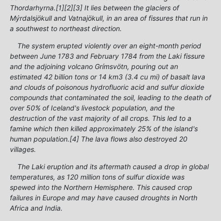
Thordarhyrna.[1][2][3] It lies between the glaciers of
Mýrdalsjökull and Vatnajökull, in an area of fissures that run in
a southwest to northeast direction.
The system erupted violently over an eight-month period
between June 1783 and February 1784 from the Laki fissure
and the adjoining volcano Grímsvötn, pouring out an
estimated 42 billion tons or 14 km3 (3.4 cu mi) of basalt lava
and clouds of poisonous hydrofluoric acid and sulfur dioxide
compounds that contaminated the soil, leading to the death of
over 50% of Iceland's livestock population, and the
destruction of the vast majority of all crops. This led to a
famine which then killed approximately 25% of the island's
human population.[4] The lava flows also destroyed 20
villages.
The Laki eruption and its aftermath caused a drop in global
temperatures, as 120 million tons of sulfur dioxide was
spewed into the Northern Hemisphere. This caused crop
failures in Europe and may have caused droughts in North
Africa and India.