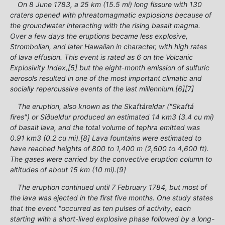
On 8 June 1783, a 25 km (15.5 mi) long fissure with 130
craters opened with phreatomagmatic explosions because of
the groundwater interacting with the rising basalt magma.
Over a few days the eruptions became less explosive,
Strombolian, and later Hawaiian in character, with high rates
of lava effusion. This event is rated as 6 on the Volcanic
Explosivity Index,[5] but the eight-month emission of sulfuric
aerosols resulted in one of the most important climatic and
socially repercussive events of the last millennium.[6][7]
The eruption, also known as the Skaftáreldar ("Skaftá
fires") or Síðueldur produced an estimated 14 km3 (3.4 cu mi)
of basalt lava, and the total volume of tephra emitted was
0.91 km3 (0.2 cu mi).[8] Lava fountains were estimated to
have reached heights of 800 to 1,400 m (2,600 to 4,600 ft).
The gases were carried by the convective eruption column to
altitudes of about 15 km (10 mi).[9]
The eruption continued until 7 February 1784, but most of
the lava was ejected in the first five months. One study states
that the event "occurred as ten pulses of activity, each
starting with a short-lived explosive phase followed by a long-