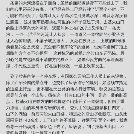
一条更的大河流横在了面前，虽然前面那辆越野车可能过去了，我
们的心里还是没有底， 但已经在路上已经行驶了近两个小时，不
可能轻易回头了。领导让女儿穿淌水过河测试水深，确认水深没有
过膝盖， 这才驱车贴着插在河里的小杆子渡过了河。去基火山口
的路上游两条大的河流，返回的路上在F207上又增加了一条大
河， 一路上滔滔的河流让人却步，一道道又一道很陡的小梁子更
让人心惊胆战。小梁子坡度很大， 又处在狭路上， 上坡的时候眼
前看见的全是天空，完全看不见车轮下的道路，也知不道到了顶上
后路的方向会不会拐弯， 这种惊恐的感觉比坐过山车还恐怖。最
担心的是在这段看不清前方的狭路上，如果和反方向的车迎面相
撞，不死也是重伤。 好在这种状况，一路上没有发生。
到了拉基的第一个停车场，有国家公园的工作人员上前来迎接，
除了介绍公园的景点外，也交代了应该遵守的规则，如必须在指定
的道路上行走， 更不能在无公路的地方行驶车辆。狭义的拉基山
就是前方的一个山头，挡在这一排火山口的中间，是这一带的制高
点， 拉基火山在喷发的时候将这个山撕开了一道裂缝，但由于重
力原理，山的本身没有岩浆喷出。 登到山的顶点能够极目四方，
山下的湖泊，前后两段火山口链，和远处的雪山尽收眼底。山头比
周围高处140余米，上下山的路不算陡， 往返不到两个小时，我家
领导一开始动摇，最后也上去了。应该说， 到了拉基火山口，不
登临拉基峰，这一趟算是白来了。