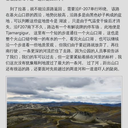
到了拉基，就不能沿原路返回， 需要沿F-207单行环绕。 该路
在基火山口群的西沿，地势比较高，沿路多是由黑色砂子构成的盆
地，可以判断这些盆地曾今是 湖波， 只是由于气温变干燥后才消
失。沿F207南下不久，路边有一个有解说牌的停车场， 此地便是
Tjarnargigur。 这里有一个短的步道通往一个火山口湖， 这也是
整个火山口链中唯一的有水的一个。看完火山口湖， 也可以继续
沿一个步道看一些地质景观， 但我们由于要赶路就放弃了。再往
南行驶， 一条更深的河流拦住了去路。因为公园的人员事前告诉
了我们，我们的车可以过去，但一定要紧贴着插在河里的标杆，我
们这次没有犹豫顺利地渡过了最大的一条河。 过了河，距出山口
还有很远的路，还要面对先前趟过的两道河和一道道吓人的陡岗。