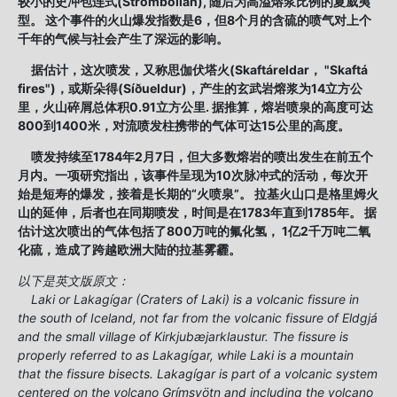
较小的史冲包连式(Strombolian), 随后为高溢熔浆比例的夏威夷
型。 这个事件的火山爆发指数是6，但8个月的含硫的喷气对上个
千年的气候与社会产生了深远的影响。
据估计，这次喷发，又称思伽伏塔火(Skaftáreldar， "Skaftá
fires")，或斯朵得(Síðueldur)，产生的玄武岩熔浆为14立方公
里，火山碎屑总体积0.91立方公里. 据推算，熔岩喷泉的高度可达
800到1400米，对流喷发柱携带的气体可达15公里的高度。
喷发持续至1784年2月7日，但大多数熔岩的喷出发生在前五个
月内。一项研究指出，该事件呈现为10次脉冲式的活动，每次开
始是短寿的爆发，接着是长期的“火喷泉”。 拉基火山口是格里姆火
山的延伸，后者也在同期喷发，时间是在1783年直到1785年。 据
估计这次喷出的气体包括了800万吨的氟化氢， 1亿2千万吨二氧
化硫，造成了跨越欧洲大陆的拉基雾霾。
以下是英文版原文：
Laki or Lakagígar (Craters of Laki) is a volcanic fissure in
the south of Iceland, not far from the volcanic fissure of Eldgjá
and the small village of Kirkjubæjarklaustur. The fissure is
properly referred to as Lakagígar, while Laki is a mountain
that the fissure bisects. Lakagígar is part of a volcanic system
centered on the volcano Grímsvötn and including the volcano