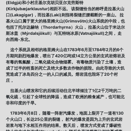
(Eldgjá)和小村庄基尔克胡贝亚尔克劳斯特
(Kirkjubæjarklaustur)相距不远。 该裂缝恰当的称呼是拉基火山
口(Lakagígar)，而拉基(Laki)则指将裂缝拦腰截断的一座山。 拉
基火山口属于更大的格里姆火山(Grímsvötn)火山系统的中段，也
包括了托尔达赫纳（Thordarhyrna）火山， 拉基火山位于米达尔
斯冰盖（Mýrdalsjökull）与瓦特纳冰原(Vatnajökull)之间， 走
向西南-东北。
这个系统及相邻的格里姆火山在1783年6月至1784年2月的6个
月期间剧烈地爆发，喷出了420亿吨或14立方公里的玄武岩熔岩及
有毒的氢氟酸，二氧化硫化合物烟雾。 有毒物质污染了土壤，造
成了过半的牲畜的死亡及绝大多数农作物的损毁。由此导致的大饥
荒造成了冰岛四分之一的人口的减员。熔岩流也毁坏了20个村
庄，
拉基火山喷发和它的后续活动往北半球倾注了1亿2千万吨的二
氧化硫，引起了全球性的降温，造成了欧洲的粮食减产，也可能北
非和印度的干旱。
1783年6月8日， 随着一阵射汽爆发，地面上裂开了一道有130
个火山口，长达25公里的裂缝， 射汽的爆发是因为上升的玄武岩
岩浆与地下水相互作用的结果。数天后， 喷发方式变成了爆破性