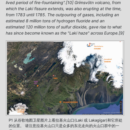
lived period of fire-fountaining".[10] Grímsvötn volcano, from
which the Laki fissure extends, was also erupting at the time,
from 1783 until 1785. The outpouring of gases, including an
estimated 8 million tons of hydrogen fluoride and an
estimated 120 million tons of sulfur dioxide, gave rise to what
has since become known as the "Laki haze" across Europe.[9]
P1 从谷歌地图卫星图片上看拉基火山口(Laki 或 Lakagígar)和它所处
的位置。 请注意拉基火山口只是众多的东北走向的火山口群中的一