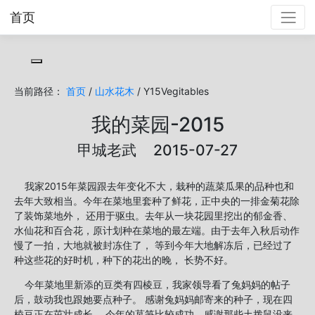
首页
Toggle cookie consent banner
当前路径：
首页
/
山水花木
/ Y15Vegitables
我的菜园-2015
甲城老武 2015-07-27
我家2015年菜园跟去年变化不大，栽种的蔬菜瓜果的品种也和
去年大致相当。今年在菜地里套种了鲜花，正中央的一排金菊花除
了装饰菜地外， 还用于驱虫。去年从一块花园里挖出的郁金香、
水仙花和百合花，原计划种在菜地的最左端。由于去年入秋后动作
慢了一拍，大地就被封冻住了， 等到今年大地解冻后，已经过了
种这些花的好时机，种下的花出的晚， 长势不好。
今年菜地里新添的豆类有四棱豆，我家领导看了兔妈妈的帖子
后，鼓动我也跟她要点种子。 感谢兔妈妈邮寄来的种子，现在四
棱豆正在茁壮成长。 今年的莴笋比较成功，感谢那些土拨鼠没来