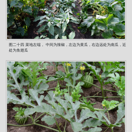
图二十四 菜地左端， 中间为辣椒，左边为黄瓜，右边远处为南瓜，近
处为鱼翅瓜