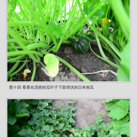
图十四 看看在茂密的瓜叶子下面埋伏的日本南瓜