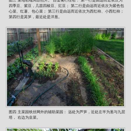
四季豆、紫豆，几苗四棱豆、豇豆； 第二行是由远而近依次为紫色包
心菜、红薯、包心菜； 第三行是由远而近依次为西红柿、小西红柿；
第四行是莴笋，最近处是洋葱。
图四 主菜园铁丝网外的辅助菜园： 远处为芦笋，近处左半为葱与九层
塔， 右边为韭菜。