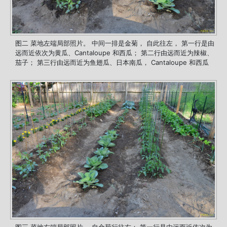
图二 菜地左端局部照片。 中间一排是金菊， 自此往左， 第一行是由
远而近依次为黄瓜、Cantaloupe 和西瓜； 第二行由远而近为辣椒、
茄子； 第三行由远而近为鱼翅瓜、日本南瓜， Cantaloupe 和西瓜
图三 菜地右端局部照片。 自金菊行往右： 第一行是由远而近依次为