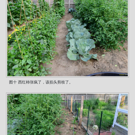
图十 西红柿张疯了，该掐头剪枝了。