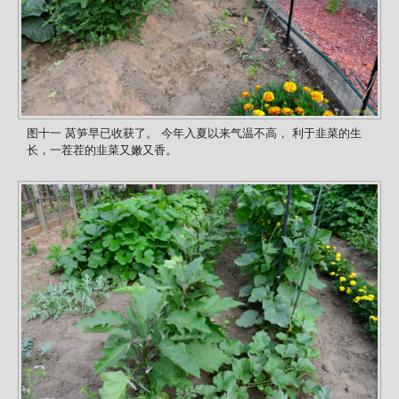
图十一 莴笋早已收获了。 今年入夏以来气温不高， 利于韭菜的生
长，一茬茬的韭菜又嫩又香。