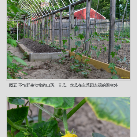
图五 不怕野生动物的山药、苦瓜、丝瓜在主菜园左端的围栏外