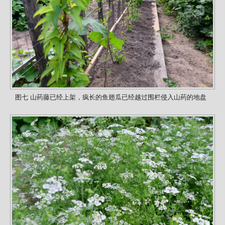
图七 山药藤已经上架，疯长的鱼翅瓜已经越过围栏侵入山药的地盘