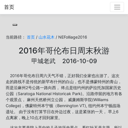
首页
Toggle cookie consent banner
当前路径：
首页
/
山水花木
/ NEFolliage2016
2016年哥伦布日周末秋游
甲城老武 2016-10-09
2016年哥伦布日周六天气不错，正好我们全家也出游了。这次
走的路线不是传统的新罕布什州的白山，也不是佛蒙特州的青山，
而是沿麻州2号公路一路向西， 终点是纽约州的萨拉托加国家历史
公园（Saratoga National Historicak Park)。沿路停留的地方有各
个观景点， 麻州天然桥州立公园， 威廉姆斯学院(Williams
College)，佛蒙特州本宁顿（Bennington VT), 纽约州本宁顿战场
遗址。 由于没有打算节日在外边过夜，这是紧张的一天， 早上6
点离家，晚上10点才回到家里。
这次主要是陪上高中的儿子游历史景点，看红叶不是主题，所以