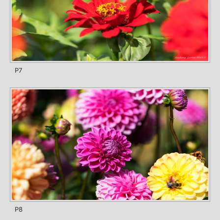
P7
P8