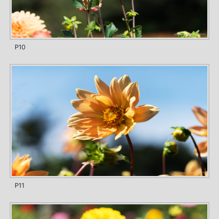
P10
P11