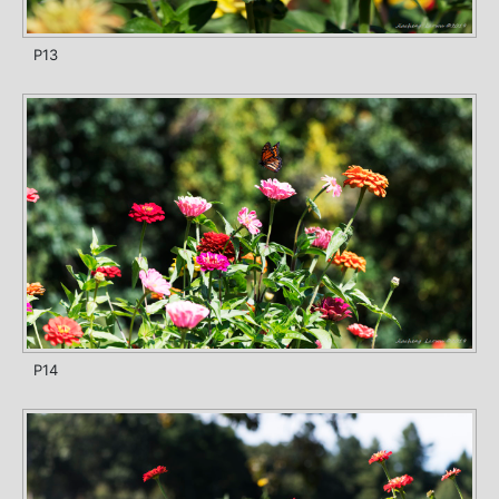
P13
P14