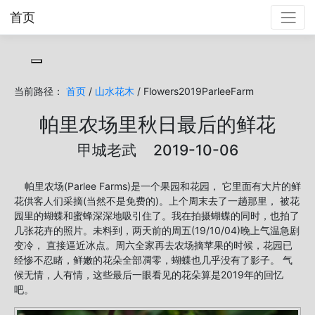
首页
Toggle cookie consent banner
当前路径：
首页
/
山水花木
/ Flowers2019ParleeFarm
帕里农场里秋日最后的鲜花
甲城老武 2019-10-06
帕里农场(Parlee Farms)是一个果园和花园， 它里面有大片的鲜
花供客人们采摘(当然不是免费的)。上个周末去了一趟那里， 被花
园里的蝴蝶和蜜蜂深深地吸引住了。我在拍摄蝴蝶的同时，也拍了
几张花卉的照片。未料到，两天前的周五(19/10/04)晚上气温急剧
变冷， 直接逼近冰点。周六全家再去农场摘苹果的时候，花园已
经惨不忍睹，鲜嫩的花朵全部凋零，蝴蝶也几乎没有了影子。 气
候无情，人有情，这些最后一眼看见的花朵算是2019年的回忆
吧。