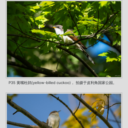
P35 黄嘴杜鹃(yellow-billed cuckoo)， 拍摄于皮利角国家公园。