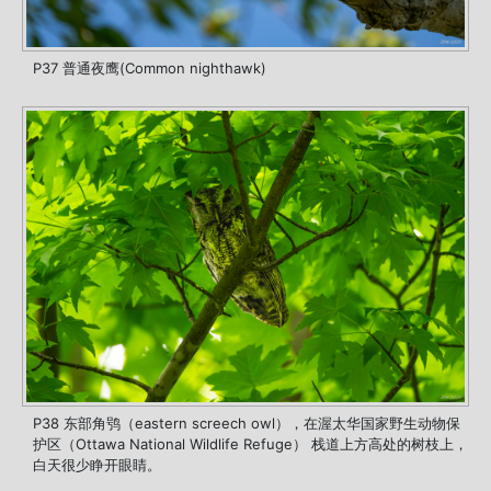
P37 普通夜鹰(Common nighthawk)
P38 东部角鸮（eastern screech owl），在渥太华国家野生动物保
护区（Ottawa National Wildlife Refuge） 栈道上方高处的树枝上，
白天很少睁开眼睛。