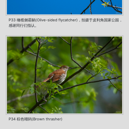
P33 橄榄侧霸鹟(Olive-sided flycatcher)，拍摄于皮利角国家公园，
感谢同行们指认。
P34 棕色嘲鸫(Brown thrasher)