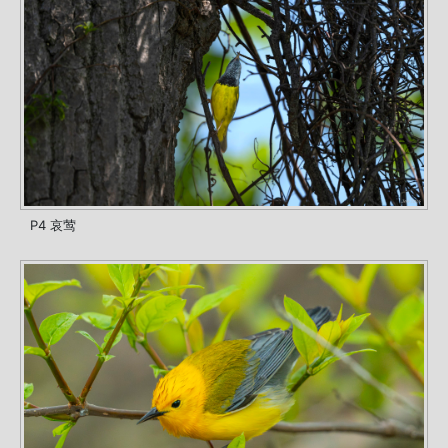
P4 哀莺