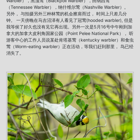
Warbler），黑顶莺（Blackpoll Warbler），田纳西莺
（Tennessee Warbler），纳什维尔莺（Nashville Warbler）。
另外， 与拍摄另外三种林莺的机会擦肩而过， 时间上只差几分
钟。 一天傍晚在马吉沼泽有人看见了冠莺(hooded warbler), 但是
我等侯了好久也没有见它再出现。另外一次是5月16号中午刚到加
拿大的加拿大皮利角国家公园（Point Pelee National Park）， 听
游客中心的工作人员说某处肯塔基莺（kentucky warbler）和食虫
莺（Worm-eating warbler）正在活动，等我们赶到那里， 鸟已经
消失了。