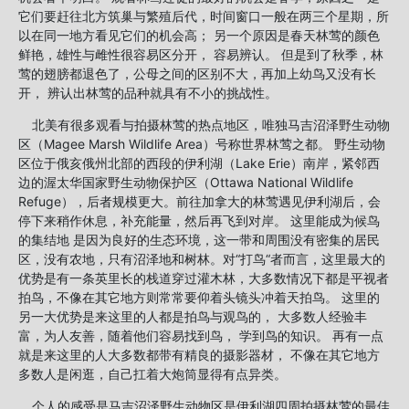
它们要赶往北方筑巢与繁殖后代，时间窗口一般在两三个星期，所
以在同一地方看见它们的机会高； 另一个原因是春天林莺的颜色
鲜艳，雄性与雌性很容易区分开， 容易辨认。 但是到了秋季，林
莺的翅膀都退色了，公母之间的区别不大，再加上幼鸟又没有长
开， 辨认出林莺的品种就具有不小的挑战性。
北美有很多观看与拍摄林莺的热点地区，唯独马吉沼泽野生动物
区（Magee Marsh Wildlife Area）号称世界林莺之都。 野生动物
区位于俄亥俄州北部的西段的伊利湖（Lake Erie）南岸，紧邻西
边的渥太华国家野生动物保护区（Ottawa National Wildlife
Refuge），后者规模更大。前往加拿大的林莺遇见伊利湖后，会
停下来稍作休息，补充能量，然后再飞到对岸。 这里能成为候鸟
的集结地 是因为良好的生态环境，这一带和周围没有密集的居民
区，没有农地，只有沼泽地和树林。对“打鸟“者而言，这里最大的
优势是有一条英里长的栈道穿过灌木林，大多数情况下都是平视者
拍鸟，不像在其它地方则常常要仰着头镜头冲着天拍鸟。 这里的
另一大优势是来这里的人都是拍鸟与观鸟的， 大多数人经验丰
富，为人友善，随着他们容易找到鸟， 学到鸟的知识。 再有一点
就是来这里的人大多数都带有精良的摄影器材， 不像在其它地方
多数人是闲逛，自己扛着大炮筒显得有点异类。
个人的感受是马吉沼泽野生动物区是伊利湖四周拍摄林莺的最佳