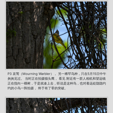
P3 哀莺（Mourning Warbler）， 另一稀罕鸟种，只在5月15日中午
匆匆见过。 当时正在拍摄猫头鹰， 看见 附近有一群人相机和望远镜
正在指向一棵树，于是就凑上去，听说是这种鸟，也对着远处隐隐约
约的小鸟一阵拍摄， 终于有了零的突破。