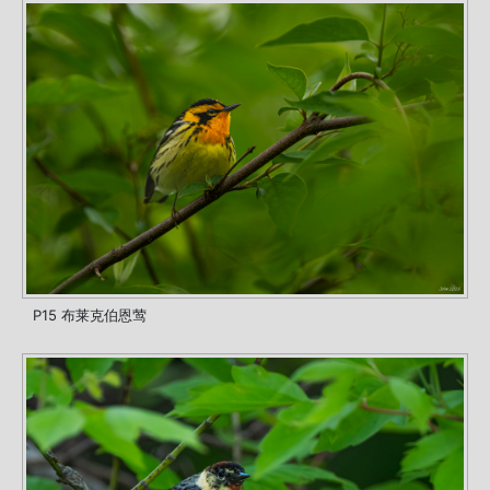
P15 布莱克伯恩莺