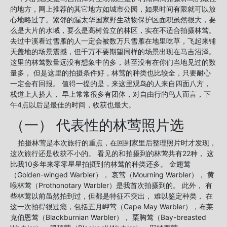
的地方，网上推荐的其它地方如城市公园，如果时间有限就可以放
心地略过了。紧邻的渥太华国家野生动物保护区面积虽然很大，要
么是大片的水域，要么是高树耸立的林区，实在不适合拍摄林莺。
去过中溪看过雪雁的人一定会被数万只雪雁在地里吃草，飞起来铺
天盖地的场景震撼，但千万不要期望同样的场景出现在马吉沼泽。
这里的林莺数量远没有想象中的多，甚至没有在你们当地见过的数
量多， 但是这里的拍摄条件好，林莺的种类也比较全，只要耐心
一定会有回报。 值得一提的是，来这里观鸟的人来自四面八方，
栈道上人挤人， 早上常常很多有团体，对自由行的鸟人而言，下
午4点以后是最佳的时间，收获也最大。
（一） 代表性的林莺照片选
拍摄林莺是本次旅行的重点，在回到家里后整理照片时才发现，
这次旅行还是收获不小的。 看见的和拍摄到的林莺共有22种， 这
比我10多年来零零星星拍摄到的林莺的种类还多。 金翅莺
（Golden-winged Warbler）， 哀莺（Mourning Warbler）， 黄
喉林莺（Prothonotary Warbler）是我首次拍摄到的。 此外， 有
些林莺以前虽然拍到过，但都是特征不突出， 难以鉴定种类， 在
这一次拍得很过瘾，包括五月岬莺（Cape May Warbler），布莱
克伯恩莺（Blackburnian Warbler）， 栗胸莺（Bay-breasted