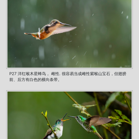
P27 洋红喉木星蜂鸟， 雌性. 很容易当成雌性紫喉山宝石，但翅膀
前、后方有白色的横向条带。