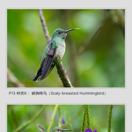
P13 种类6： 鳞胸蜂鸟（Scaly-breasted Hummingbird）