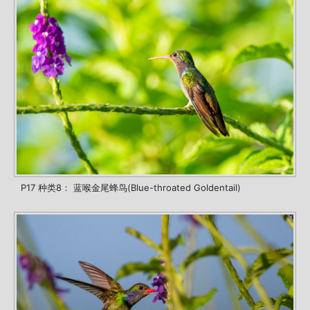
P17 种类8： 蓝喉金尾蜂鸟(Blue-throated Goldentail)