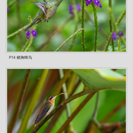
P14 鳞胸蜂鸟