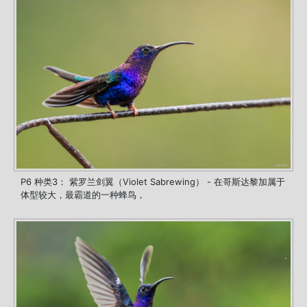
P6 种类3： 紫罗兰剑翼（Violet Sabrewing） - 在哥斯达黎加属于
体型较大，最霸道的一种蜂鸟，