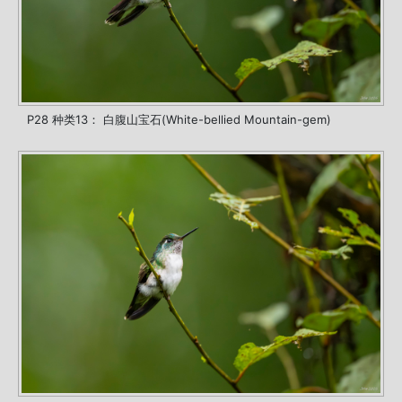
P28 种类13： 白腹山宝石(White-bellied Mountain-gem)