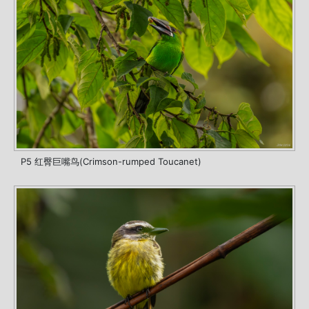
P5 红臀巨嘴鸟(Crimson-rumped Toucanet)