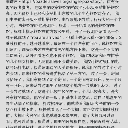
细讲述 - https://pazdelasaves.org/angel-paz-story/， 供有兴
趣的读者参考。 想象中的这家旅馆的档次至少比贝亚维斯塔旅馆
高，因为价格上已经和安第斯山东坡的几个生态旅馆对齐了。 我
们中午前离开贝亚维斯塔旅馆，由谷歌地图导航，行程大约一个半
小时。 去旅馆的路也是泥路，很滑，一开始看见的是旅馆的餐
馆，标牌上指示旅馆在前方数公里处。 开了一段泥路后看见一个
牌子说你到了”You are arrived"， 但看上去怎么看不像个旅馆，又
继续往前开，越开越荒凉，最后在一个住户家前问路，说旅馆在我
们后面，调头回去才在先前看见的地方停下来。 这是一个不大的
二层民宅，从外面看怎么也不像个旅馆。 我们到达后和正在忙乎
的几个妇女打探，无耐他们都不会讲英语。 我按订旅游项目的电
话号码打电话，接通后那边的人英语很好，说我们的导游半个小时
内会到，原来旅馆的业务是委托给了第三方的。 过了一会，房间
收拾好了，我们家得到了两个房间，一个房间有两只床，另一个只
有一张床，后来从导游那里了解到这个地方一共就8个床位。 过了
一会导游就到了，这是个比较年轻的男子，个儿比较高大， 是客
舍家族的成员。他的英语一般，但基本上能交流，对自己地盘里的
野生动物了如指掌。 打过招呼后，他就带着我们沿客舍前的一条
岔路往山坡下走， 很快就看见了一个大棚，道路穿过大棚继续往
前，大棚距客舍的距离也就是300米左右。 这个大棚既可以遮
阳，也可以避雨，很通透，周围的环境很自然，外侧近处有花草，
稍远处就是树林，是个坐地打鸟的地方。 棚子周围的蜂鸟很多，