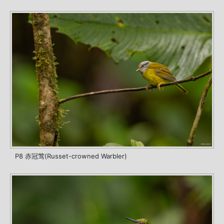
P8 赤冠莺(Russet-crowned Warbler)