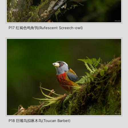
P17 红褐色鸣角鸮(Rufescent Screech-owl)
P18 巨嘴鸟拟啄木鸟(Toucan Barbet)