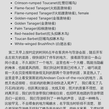
Crimson-rumped Toucanet(红臀巨嘴鸟)
Flame-faced Tanager(火焰面唐纳雀)
Flame-rumped Tanager(f火焰腰唐纳雀), female
Golden-naped Tanager(金颈唐纳雀)
Golden Tanager(金唐纳雀)
Palm Tanager(棕榈唐纳雀)
Red-headed Barbet(红头拟啄木鸟)
Toucan Barbet(巨嘴鸟拟啄木鸟)
White-winged Brushfinch (白翅丛雀)
第二天早上按约定的时间6点半在客房外与导游会面，随后开车
去左前方的道路，很快就到了停车的地方。 接着跟导游沿一条山
间小道走，不久就到了一个地方。这里也有一个大棚，既能当隐蔽
的掩体，也能遮风挡雨。 我们到达时里面已经有人了，碰巧就是
前一天在贝亚维斯塔旅馆见到的那两个导游带的团，算是熟人了。
这里是早上看安第斯岩鸡(Andean Cock-of-the-rock)的地方，虽
然天色还很暗， 但岩鸡的歌舞活动快进入尾声了。 我们看见了几
只石鸡(岩鸡)，但距离比较远，光线又暗，照片的质量不理想。 岩
鸡离开后，我们的导游带我们继续往前，也招呼其他团的导游带团
员们一起前往。 我们导游听到了一种鸟的声音， 说是一种蜂鸟，
比较罕见，不去喂食的地方喝糖水，名字我当时听得不清楚。 那
个资深的导游终于找到了蜂鸟所在的位置，指给大家看，又摆好望