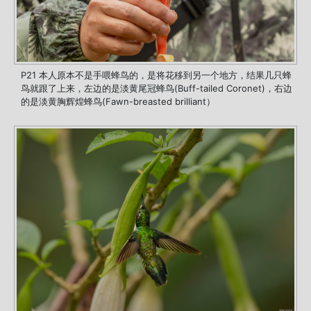
P21 本人原本不是手喂蜂鸟的，是将花移到另一个地方，结果几只蜂
鸟就跟了上来，左边的是淡黄尾冠蜂鸟(Buff-tailed Coronet)，右边
的是淡黄胸辉煌蜂鸟(Fawn-breasted brilliant）