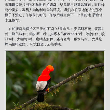
来我建议还是回到驻地附近拍蜂鸟，毕竟那里能遮风避雨，而且蜂
鸟种类多，容易人为地制造自然环境。 我们在住宿地附近的那个
棚子下渡过了午饭前的时间，午饭后就直奔下一个目的地-萨查塔
米亚旅馆。
在帕斯鸟类保护区三天的“打鸟”成果非凡： 安第斯石鸡，蚁鹨4
种，蜂鸟14种，猫头鹰一种，拟啄木鸟(Barbet)2种，咬鹃1种，咬
鹃1种，大嘴鸟1种，唐纳雀多种，还有老鹰、啄木鸟等。 尤其是
蜂鸟拍得过瘾， 环境自然，还能手喂。