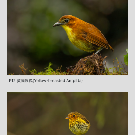
P12 黄胸蚁鹨(Yellow-breasted Antpitta)