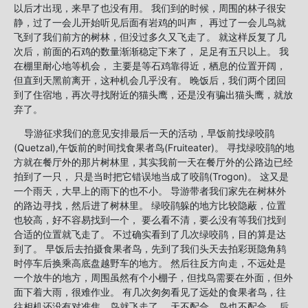
以后才出现，来早了也没有用。 我们到的时候，周围的林子很安
静，过了一会儿开始听见后面有岩鸡的叫声， 再过了一会儿鸟就
飞到了我们前方的树林，但没过多久又飞走了。 就这样反复了几
次后，前面的石鸡的数量渐渐稳定下来了， 足足有五只以上。 我
在棚里耐心地等机会， 主要是等石鸡靠得近，栖息的位置开阔，
但直到天黑前离开，这种机会几乎没有。 晚饭后，我们两个团回
到了住宿地，再次寻找附近的猫头鹰，还是没有骗出猫头鹰，就放
弃了。
导游征求我们的意见安排最后一天的活动，早饭前找绿咬鹃
(Quetzal),午饭前的时间找食果者鸟(Fruiteater)。 寻找绿咬鹃的地
方就在餐厅外的那片树林里，其实我前一天在餐厅外的公路边已经
拍到了一只， 只是当时把它错误地当成了咬鹃(Trogon)。 这又是
一个雨天，大早上的雨下的也不小。 导游带者我们家先在树林外
的路边寻找，然后进了树林里。 绿咬鹃躲的地方比较隐蔽，位置
也较高，好不容易找到一个， 要么看不清，要么没有等我们找到
合适的位置就飞走了。 不过确实看到了几次绿咬鹃，目的算是达
到了。 早饭后去拍摄食果者鸟，先到了我们头天去拍彩斑隐角鸫
时停车后换乘高底盘越野车的地方。 然后往反方向走，不远处是
一个放牛的地方，周围虽然有个小棚子，但找鸟需要在外面，但外
面下着大雨，很难作业。 有几次匆匆看见了远处的食果者鸟，往
往相机还没有对准焦，鸟就飞走了， 天不配合，鸟也不配合。 后