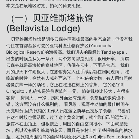
本文是在该地区游览、拍鸟的简要汇报。
（一）贝亚维斯塔旅馆
(Bellavista Lodge)
贝亚维斯塔旅馆是明多云森林区海拔最高的生态旅馆，但没有我
们住在首都基多时去的亚纳科查生物保护区(Yanacocha
Biological Reserve)的海拔高。我们进去的路经过Tandayapa，
出去的时候是从另一条路，两个方向都是泥路，很难开车。 所谓
云森林就是高海拔的森林地区，仿佛在云中，下雨是常态。 我们
到的那天下午雨很大，在旅馆办完入住手续后就在房间观雨， 吃
晚饭的时候，突然有人喊外面来了一个神秘的动物，有人用灯照射
者像浣熊一样的动物，它正在吃挂在树上的香蕉。 它的名字叫
Olinguito，也确实是浣熊家族的一元。 旅馆规模比较大，有很多
客房， 房间大，干净，房间外面还有走廊，食堂里的饭菜也不
错，这方面没有什么挑剔的。 看风景，观野生动物的最佳时间在
天亮时分,因为旅馆的工作人员在这之前早已投放了食物， 鸟兽们
在这个时段也很活跃，过了这个黄金时间，就全靠自己的运气了。
旅馆不在山顶上，但很接近，周围的自由空间很小，下面就是陡
坡，所以没有吸引蜂鸟的花园，而只是在树上挂了些喂蜂鸟的糖水
瓶， 在旅馆周围拍鸟的自然环境远比不上Rio Quijos Eco Lodge和