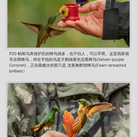
P20 帕斯鸟类保护区的蜂鸟很多，也不怕人，可以手喂。这是我家领
导在喂蜂鸟，停在手指的鸟是天鹅绒紫色冠冕蜂鸟(Velvet-purple
Coronet)，正在吸糖水的那只是 淡黄胸辉煌蜂鸟(Fawn-breasted
brilliant）