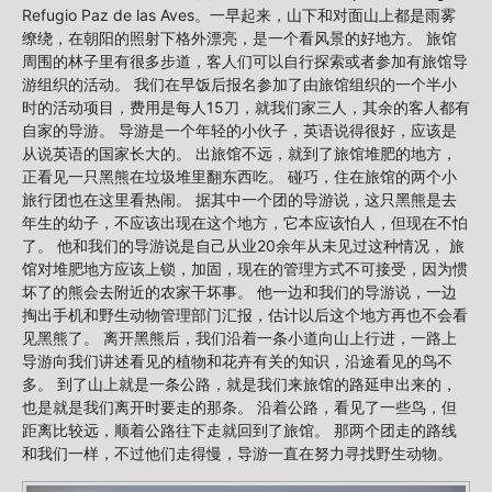
Refugio Paz de las Aves。一早起来，山下和对面山上都是雨雾
缭绕，在朝阳的照射下格外漂亮，是一个看风景的好地方。 旅馆
周围的林子里有很多步道，客人们可以自行探索或者参加有旅馆导
游组织的活动。 我们在早饭后报名参加了由旅馆组织的一个半小
时的活动项目，费用是每人15刀，就我们家三人，其余的客人都有
自家的导游。 导游是一个年轻的小伙子，英语说得很好，应该是
从说英语的国家长大的。 出旅馆不远，就到了旅馆堆肥的地方，
正看见一只黑熊在垃圾堆里翻东西吃。 碰巧，住在旅馆的两个小
旅行团也在这里看热闹。 据其中一个团的导游说，这只黑熊是去
年生的幼子，不应该出现在这个地方，它本应该怕人，但现在不怕
了。 他和我们的导游说是自己从业20余年从未见过这种情况， 旅
馆对堆肥地方应该上锁，加固，现在的管理方式不可接受，因为惯
坏了的熊会去附近的农家干坏事。 他一边和我们的导游说，一边
掏出手机和野生动物管理部门汇报，估计以后这个地方再也不会看
见黑熊了。 离开黑熊后，我们沿着一条小道向山上行进，一路上
导游向我们讲述看见的植物和花卉有关的知识，沿途看见的鸟不
多。 到了山上就是一条公路，就是我们来旅馆的路延申出来的，
也是就是我们离开时要走的那条。 沿着公路，看见了一些鸟，但
距离比较远，顺着公路往下走就回到了旅馆。 那两个团走的路线
和我们一样，不过他们走得慢，导游一直在努力寻找野生动物。