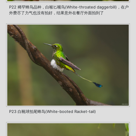
P22 稀罕蜂鸟品种，白喉匕嘴鸟(White-throated daggerbill)，在户
外费尽了力气也没有拍好，结果意外在餐厅外面拍到了
P23 白靴球拍尾蜂鸟(White-booted Racket-tail)