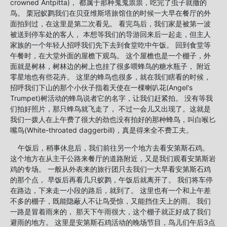
crowned Antpitta)， 都属于那种鬼鬼祟祟，吃完了虫子就撤的
鸟。 栗冠蚁鹨我们在贝亚维斯塔旅馆住的时候一大早在餐厅的外
面拍到过，在这里是第二次看见。 看完鸟后，我们家是被第一波
被送到停车处的客人， 本想等我们的导游回来后一起走，但主人
家族的一个年轻人招呼我们先下去到食堂吃中午饭。 回到食堂等
午餐时，在大堂外面的屋檐下观鸟。 这个屋檐也是一个棚子，外
面就是树林，树林边的树上也挂了很多喂蜂鸟的糖水瓶子， 附近
零星地也有些花卉。 这里的蜂鸟也很多，就在我们瞎看的时候，
招呼我们下山的那个小伙子指着天使在一棵喇叭花(Angel's
Trumpet)树活动的蜂鸟说者它的名字，让我们赶紧拍。 没有等我
们拍好照片，那只蜂鸟就飞走了， 不过一会儿又出现了。这就是
我们一拨人在上午费了很大的劲也没有拍好的那种蜂鸟，叫白喉匕
嘴鸟(White-throated daggerbill)，真是得来全不费工夫。
午饭后，稍事休息后，我们前往另一个地方去看安第斯石鸡。
这个地方在从主干公路来餐厅的道路附近，又是我们观看安第斯岩
鸡的专场。 一般从外表来的旅行团只去我们一大早看安第斯石鸡
的那个点， 早饭后再看几只蚁鹨，午饭后就离开了。 我们将车停
在路边，下来走一小段的路后，就到了。 这里也有一个和上午差
不多的棚子，既能隐蔽人不让鸟受惊，又能挡住天上的雨。 我们
一路是冒着雨来的， 那天下午雨很大，这个棚子就正好成了我们
避雨的地方。 这里是安第斯石鸡活动的晚场节目，鸟儿们午后3点