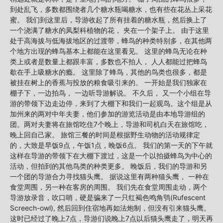
到处乱飞，多数都围绕者几个糖水瓶喝糖水，也有些在花丛上采花
蜜。 我们到这里后，导游收起了所有挂着的糖水瓶，然后换上了
一个浇满了糖水的凤梨科植物的花， 夹在一个架子上。 由于这里
处于高海拔与低海拔地区的过渡带，蜂鸟的种类特别多，在其他两
个地方出现的蜂鸟基本上都能在这里看见。 这里的蜂鸟无论在种
类上或者是数量上都跟丰富，多数也不拍人， 人人都能过把蜂鸟
歇在手上吸糖水的瘾。 这里除了蜂鸟，其他的鸟类也很多，都是
被挂在树上的香蕉与投放的粮食吸引来的。 一开始是我们独家在
棚子下，一边拍鸟， 一边听导游解说。 不久后， 又一个小组在导
游的带领下边走边停，来到了大棚下和我们一起观鸟。这个组是从
加州来的两对中年夫妻，他们参加的游览活动是由本地导游组的
团。两对夫妻将在旅馆吃住7个晚上，导游和司机白天在旅馆吃，
晚上回自己家。 旅馆三餐的时间是根据野生动物的活动规律定
的，大致是早饭9点，午饭1点，晚饭6点。 我们的第一天的下午就
这样在导游的带领下在大棚下渡过，这是一个以拍摄蜂鸟为中心的
活动，但拍到的其他鸟类的种类更多。 晚饭后，我们的导游和另
一个团的导游合力寻找猫头鹰。 据说这里有两种猫头鹰， 一种在
食堂周围，另一种在客房的周围。 我们先在食堂周围走动，两个
导游放录音，吹口哨，硬是骗来了一只红褐色鸣角鸮(Rufescent
Screech-owl), 然后回到住宿地再如法炮制，但没有引来猫头鹰。
这时已经过了晚上7点，导游们说晚上7点以后猫头鹰走了，明天再