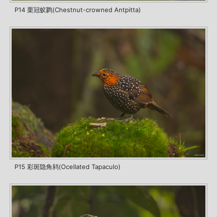
P14 栗冠蚁鹨(Chestnut-crowned Antpitta)
P15 彩斑隐角鸫(Ocellated Tapaculo)