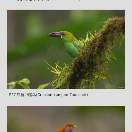
P27 红臀巨嘴鸟(Crimson-rumped Toucanet)