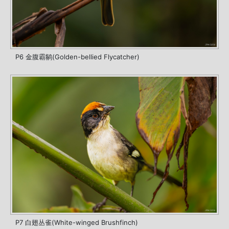
P6 金腹霸鹟(Golden-bellied Flycatcher)
P7 白翅丛雀(White-winged Brushfinch)