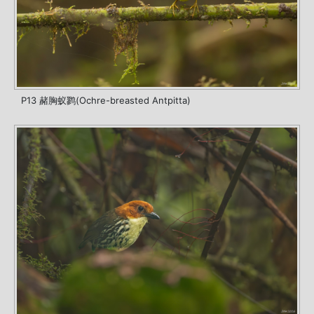
P13 赭胸蚁鹨(Ochre-breasted Antpitta)