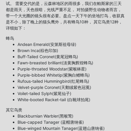
试。 需要交代的是，云森林地区的雨很多，我们在帕斯家的三天
都是雨天，天色很暗，光线严重不足， 对拍摄野生动物者而言，
带一个大光圈的镜头很有必要。盘点一天下午的坐地打鸟，收获真
是不小，除了晚上的猫头鹰外，共有蜂鸟10种， 其它鸟类12种，
详细如下：
蜂鸟
Andean Emerald(安第斯祖母绿)
Brown Inca(棕色印加)
Buff-Tailed Coronet(黄尾冠蜂鸟)
Fawn-breasted brilliant(淡黄胸辉煌蜂鸟)
Purple-throated Woodstar(紫喉林星)
Purple-bibbed Whitetip(紫胸白鳍蜂鸟)
Rufous-tailed Hummingbird(红尾蜂鸟)
Velvet-purple Coronet(天鹅绒紫色冠冕)
Voilet-tailed Sylph(紫尾仙子)
White-booted Racket-tail (白靴球拍尾)
其它鸟类
Blackburnian Warbler(黑喉莺)
Blue-capped Tanager (蓝帽唐纳雀)
Blue-winged Mountain Tanager(蓝翅山唐纳雀)