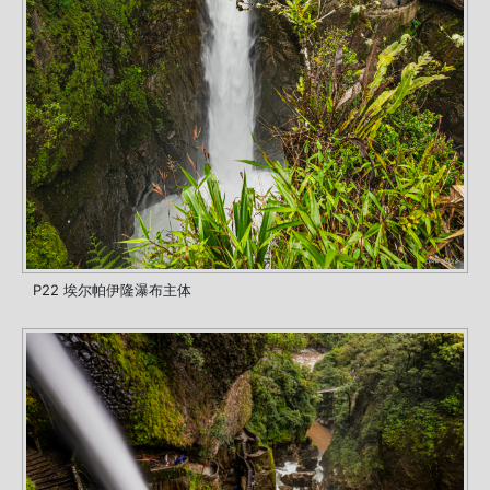
P22 埃尔帕伊隆瀑布主体