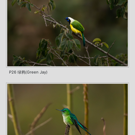
P26 绿鸦(Green Jay)