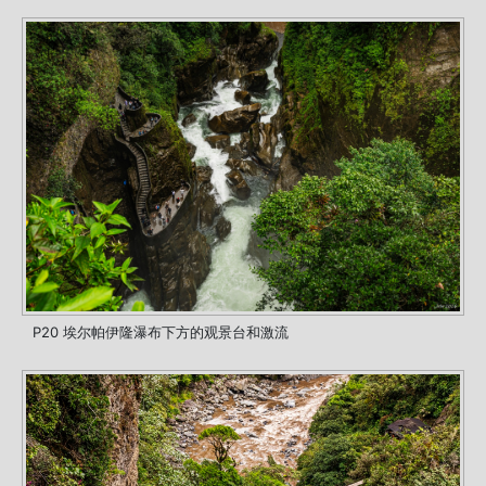
P20 埃尔帕伊隆瀑布下方的观景台和激流