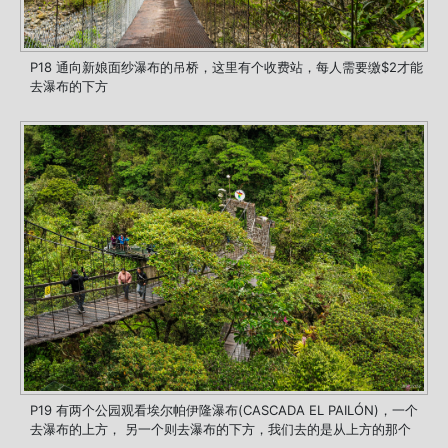
P18 通向新娘面纱瀑布的吊桥，这里有个收费站，每人需要缴$2才能
去瀑布的下方
P19 有两个公园观看埃尔帕伊隆瀑布(CASCADA EL PAILÓN)，一个
去瀑布的上方， 另一个则去瀑布的下方，我们去的是从上方的那个