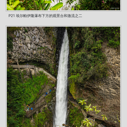
P21 埃尔帕伊隆瀑布下方的观景台和激流之二