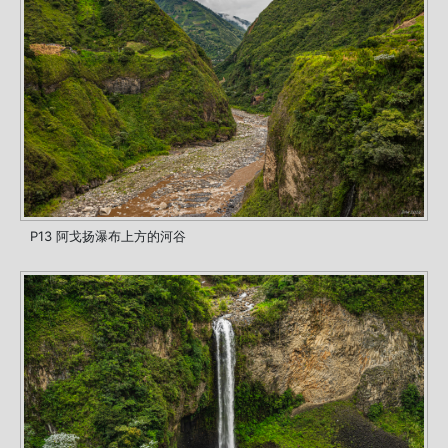
P13 阿戈扬瀑布上方的河谷