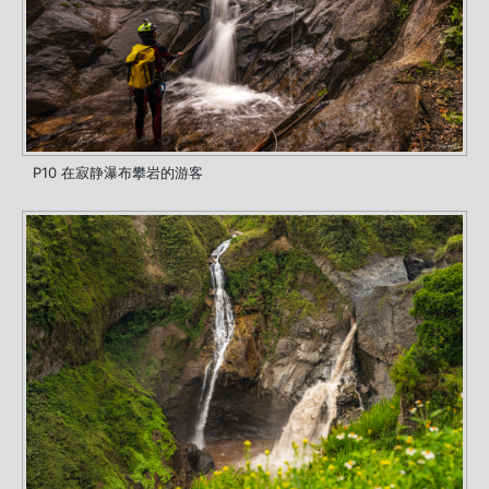
P10 在寂静瀑布攀岩的游客