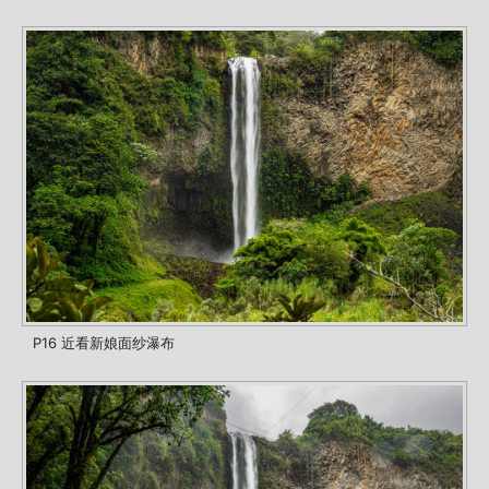
P16 近看新娘面纱瀑布