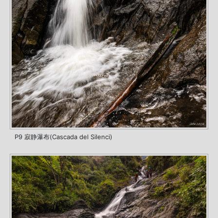
P9 寂静瀑布(Cascada del Silenci)