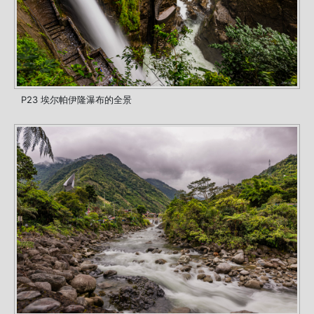
P23 埃尔帕伊隆瀑布的全景